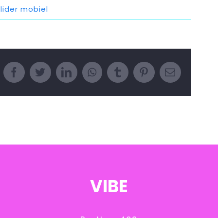
slider mobiel
Facebook
Twitter
LinkedIn
WhatsApp
Tumblr
Pinterest
E-
mail
VIBE