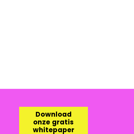
Download
onze gratis
whitepaper