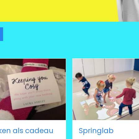
Sokken als cadeau
Springlab
ken als cadeau
Springlab