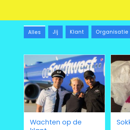
Wachten op de klant
Jij
Klant
Organisatie
Alles
Wachten op de
Sok