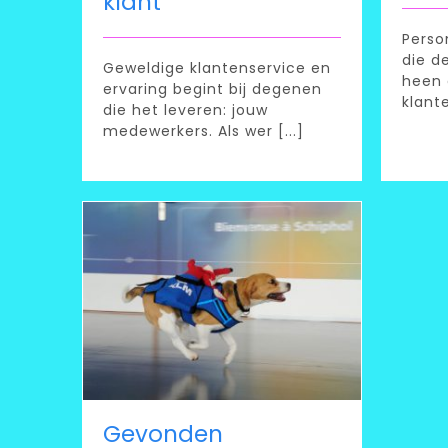
klant
Perso
die d
Geweldige klantenservice en
heen 
ervaring begint bij degenen
klant
Gevonden voorwerpen hond
die het leveren: jouw
medewerkers. Als wer [...]
Gevonden