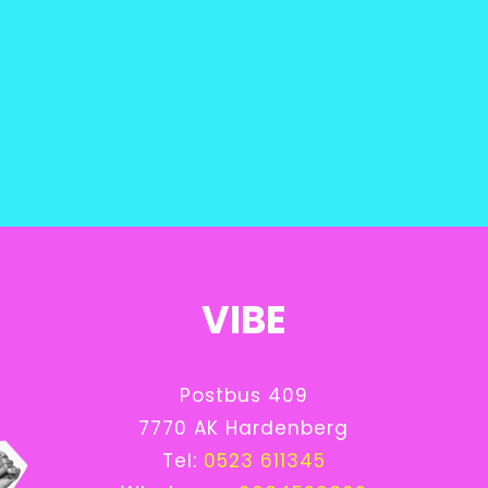
VIBE
Postbus 409
7770 AK Hardenberg
Tel:
0523 611345