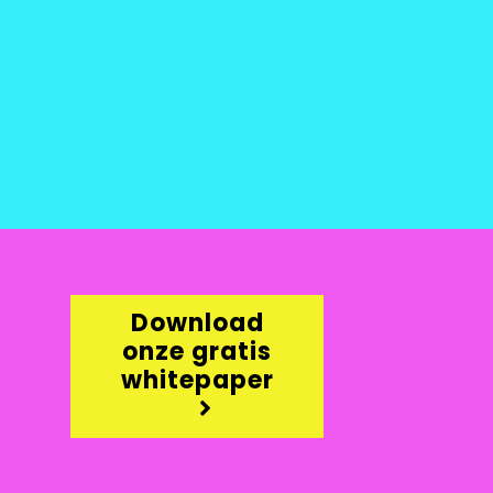
Download
onze gratis
whitepaper