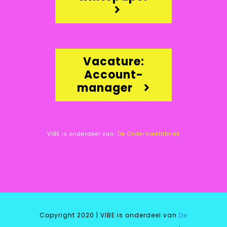
Vacature:
Account-
manager
VIBE is onderdeel van:
De Onderzoekfabriek
Copyright 2020 | VIBE is onderdeel van
De