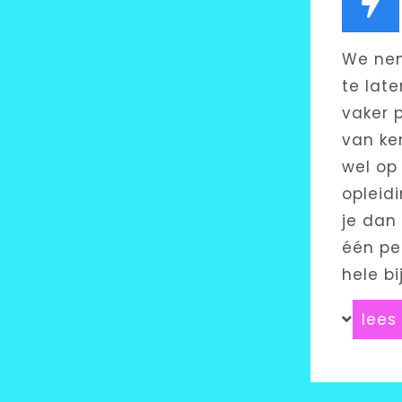
We nem
te lat
vaker 
van ke
wel op
opleid
je dan
één pe
hele b
lees