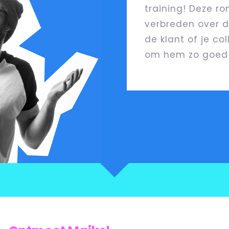
training! Deze r
verbreden over de
de klant of je co
om hem zo goed 