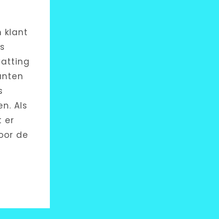
 klant
ds
atting
anten
s
n. Als
t er
oor de