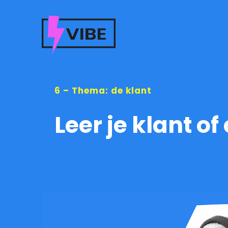
Ga
naar
inhoud
6 – Thema: de klant
Leer je klant o