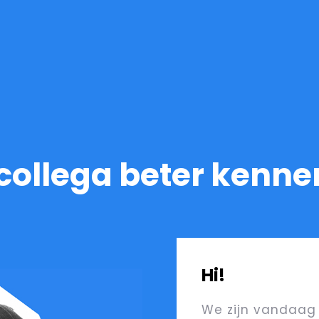
f collega beter kenne
Hi!
We zijn vandaag 